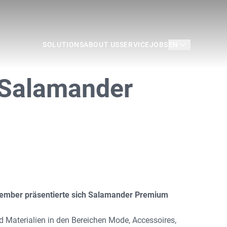
EN
SOLUTIONS
ABOUT US
SERVICE
JOBS
– Salamander
SOLUTIONS
ABOUT US
SERVICE
cohera
History
Contact Person
performa
Who we are
Press
loopSkin
Our Philosophy
Downloads
Colour by Poetry®
Certificates
News
eptember präsentierte sich Salamander Premium
Branches
Your way to us
 Materialien in den Bereichen Mode, Accessoires,