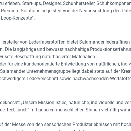
u erleben. Start-ups, Designer, Schuhhersteller, Schuhkomponent
 Premium Solutions begeistert von der Neuausrichtung des Unt
d Loop-Konzepte“.
er Hersteller von Lederfaserstoffen bietet Salamander lederaffi
n. Die langjährige und bewusst nachhaltige Produktionserfahrun
usste Beschaffung naturbasierter Materialien.
er für eine kundenorientierte Entwicklung von natürlichen, ind
Salamander Unternehmensgruppe liegt dabei stets auf der Kreation
 hochwertigem Lederverschnitt sowie nachwachsenden Wertstoff
knecht: „Unsere Mission ist es, natürliche, individuelle und v
see, feel, smell“ mit unseren menschlichen Sinnen vielfältig 
f der Messe von den sensorischen Produkterlebnissen mit hoch