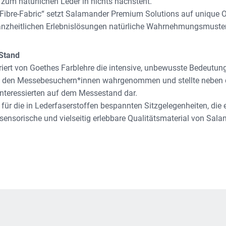
 zum natürlichen Leder in nichts nachsteht.
ibre-Fabric“ setzt Salamander Premium Solutions auf unique Ob
ganzheitlichen Erlebnislösungen natürliche Wahrnehmungsmuster
Stand
iert von Goethes Farblehre die intensive, unbewusste Bedeutun
von den Messebesuchern*innen wahrgenommen und stellte neben d
 Interessierten auf dem Messestand dar.
r die in Lederfaserstoffen bespannten Sitzgelegenheiten, die e
 sensorische und vielseitig erlebbare Qualitätsmaterial von Sal